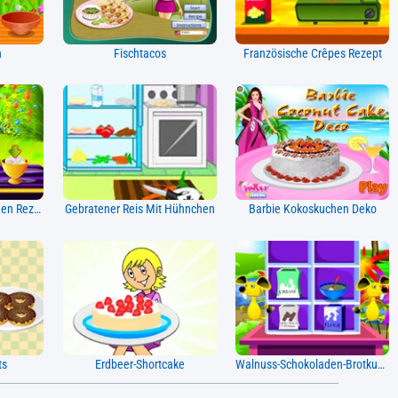
n
Fischtacos
Französische Crêpes Rezept
Gebackener Apfelkuchen Rezept
Gebratener Reis Mit Hühnchen
Barbie Kokoskuchen Deko
ts
Erdbeer-Shortcake
Walnuss-Schokoladen-Brotkuchen