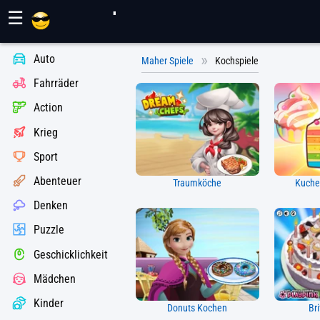
Maher Spiele
☰
Auto
Maher Spiele
Kochspiele
Fahrräder
Action
Krieg
Sport
Abenteuer
Traumköche
Kuche
Denken
Puzzle
Geschicklichkeit
Mädchen
Kinder
Donuts Kochen
Br