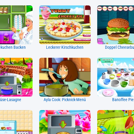
ekuchen Backen
Leckerer Kirschkuchen
Doppel Cheesebu
üse-Lasagne
Ayla Cook: Picknick-Menü
Banoffee Pie