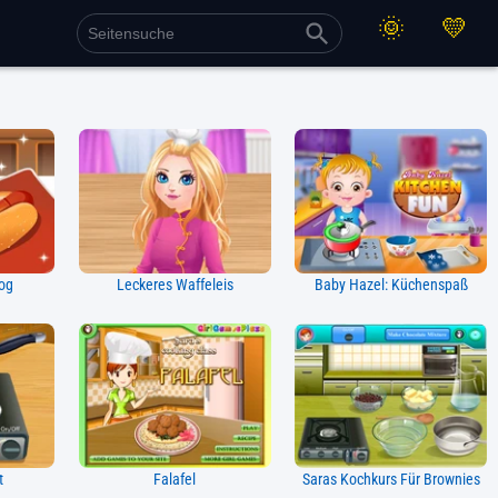
og
Leckeres Waffeleis
Baby Hazel: Küchenspaß
t
Falafel
Saras Kochkurs Für Brownies