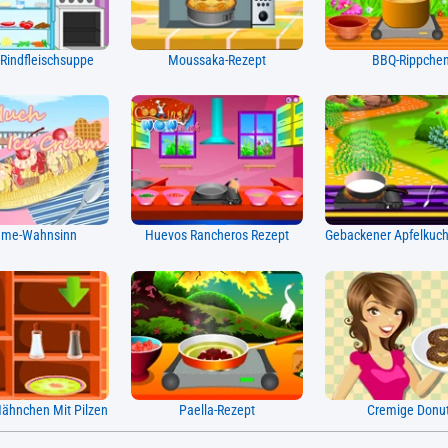
Rindfleischsuppe
Moussaka-Rezept
BBQ-Rippche
reme-Wahnsinn
Huevos Rancheros Rezept
ähnchen Mit Pilzen
Paella-Rezept
Cremige Donu