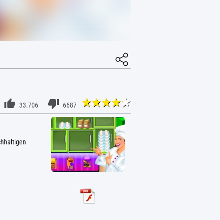
33.706
6687
chhaltigen