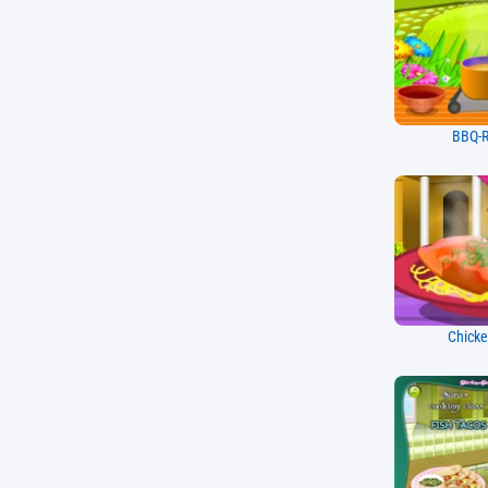
BBQ-R
Chick