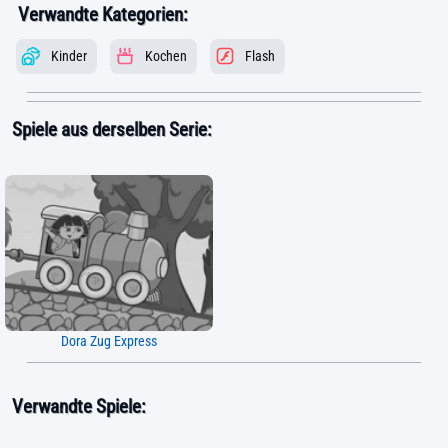
Verwandte Kategorien:
Kinder
Kochen
Flash
Spiele aus derselben Serie:
Dora Zug Express
Verwandte Spiele: