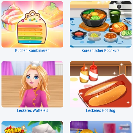
Kuchen Kombinieren
Koreanischer Kochkurs
Leckeres Waffeleis
Leckeres Hot Dog