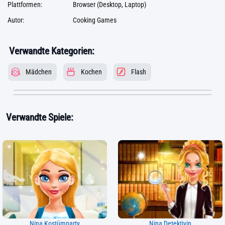
Plattformen:
Browser (Desktop, Laptop)
Autor:
Cooking Games
Verwandte Kategorien:
Mädchen
Kochen
Flash
Verwandte Spiele:
Nina Kostümparty
Nina Detektivin