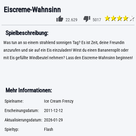
Eiscreme-Wahnsinn
22.629
5017
Spielbeschreibung:
Was tun an so einem strahlend sonnigen Tag? Es ist Zeit, deine Freundin
anzurufen und sie auf ein Eis einzuladen! Wirst du einen Bananensplit oder
mit Eis gefüllte Windbeutel nehmen? Lass den Eiscreme-Wahnsinn beginnen!
Mehr Informationen:
Spielname:
Ice Cream Frenzy
Erscheinungsdatum:
2011-12-12
Aktualisierungsdatum:
2026-01-29
Spieltyp:
Flash