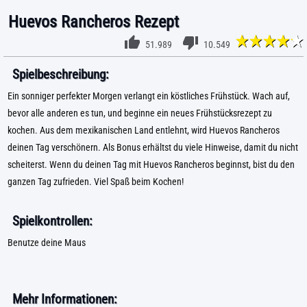
Huevos Rancheros Rezept
51.989
10.549
Spielbeschreibung:
Ein sonniger perfekter Morgen verlangt ein köstliches Frühstück. Wach auf,
bevor alle anderen es tun, und beginne ein neues Frühstücksrezept zu
kochen. Aus dem mexikanischen Land entlehnt, wird Huevos Rancheros
deinen Tag verschönern. Als Bonus erhältst du viele Hinweise, damit du nicht
scheiterst. Wenn du deinen Tag mit Huevos Rancheros beginnst, bist du den
ganzen Tag zufrieden. Viel Spaß beim Kochen!
Spielkontrollen:
Benutze deine Maus
Mehr Informationen: