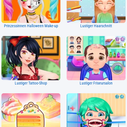
Prinzessinnen Halloween Make-up
Lustiger Haarschnitt
Lustiger Tattoo-Shop
Lustiger Friseursalon