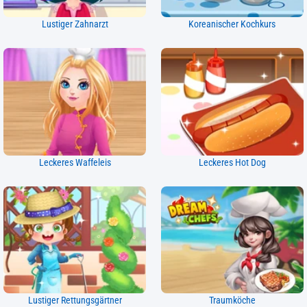
Lustiger Zahnarzt
Koreanischer Kochkurs
Leckeres Waffeleis
Leckeres Hot Dog
Lustiger Rettungsgärtner
Traumköche