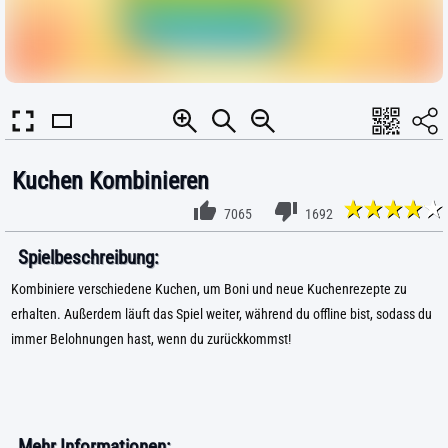
Kuchen Kombinieren
7065
1692
Spielbeschreibung:
Kombiniere verschiedene Kuchen, um Boni und neue Kuchenrezepte zu
erhalten. Außerdem läuft das Spiel weiter, während du offline bist, sodass du
immer Belohnungen hast, wenn du zurückkommst!
Mehr Informationen: