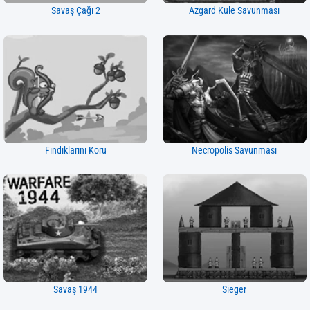
Savaş Çağı 2
Azgard Kule Savunması
Fındıklarını Koru
Necropolis Savunması
Savaş 1944
Sieger