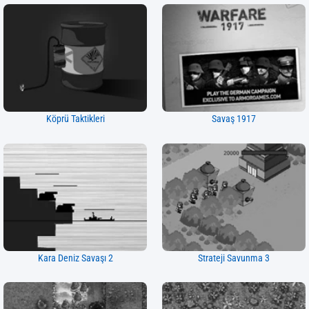
Köprü Taktikleri
Savaş 1917
Kara Deniz Savaşı 2
Strateji Savunma 3