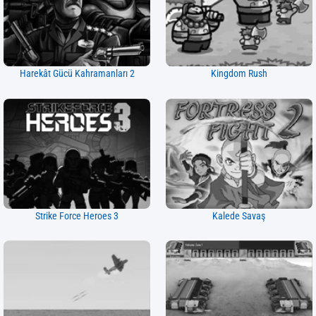
Harekât Gücü Kahramanları 2
Kingdom Rush
Strike Force Heroes 3
Kalede Savaş