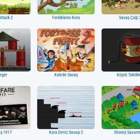
Attack 2
Fındıklarını Koru
Savaş Çağı 
eger
Kalede Savaş
Köprü Taktikl
ş 1917
Kara Deniz Savaşı 2
Strateji Savun