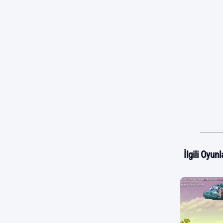
İlgili Oyunl