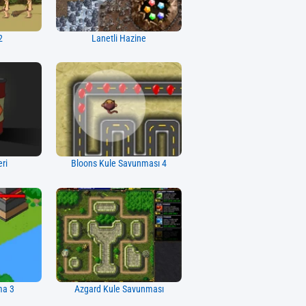
2
Lanetli Hazine
eri
Bloons Kule Savunması 4
ma 3
Azgard Kule Savunması