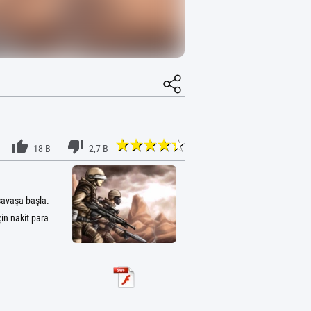
18 B
2,7 B
savaşa başla.
çin nakit para