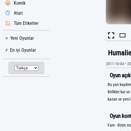
Komik
Atari
Tüm Etiketler
Yeni Oyunlar
En iyi Oyunlar
Humalie
2011-10-04
•
20
Oyun açık
Bu yan kaydırm
Birlikler kur v
kazan ve yeni bi
Oyun kontr
Fare - Birim in