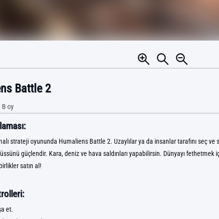
ns Battle 2
 B
oy
laması:
alı strateji oyununda Humaliens Battle 2. Uzaylılar ya da insanlar tarafını seç ve 
e üssünü güçlendir. Kara, deniz ve hava saldırıları yapabilirsin. Dünyayı fethetmek i
rlikler satın al!
olleri:
şa et.