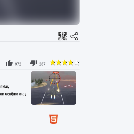
972
287
nklar,
rsan uçağına ateş