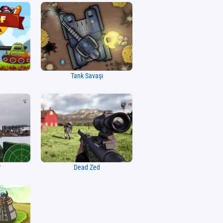
Tank Savaşı
r
Dead Zed