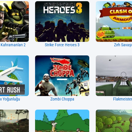
 Kahramanları 2
Strike Force Heroes 3
Zırh Savaşı
ı Yoğunluğu
Zombi Choppa
Flakmeiste