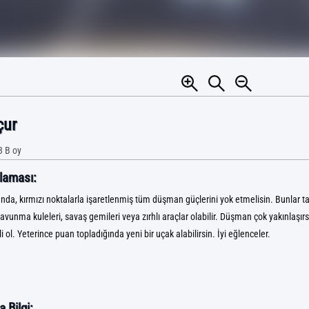
çur
3 B
oy
laması:
da, kırmızı noktalarla işaretlenmiş tüm düşman güçlerini yok etmelisin. Bunlar ta
savunma kuleleri, savaş gemileri veya zırhlı araçlar olabilir. Düşman çok yakınlaşı
tli ol. Yeterince puan topladığında yeni bir uçak alabilirsin. İyi eğlenceler.
 Bilgi: