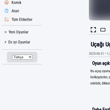
Komik
Atari
Tüm Etiketler
Yeni Oyunlar
En iyi Oyunlar
Uçağı U
2025-06-21
•
1,
Oyun açık
Bu uçuş oyunun
helikopterler, 
edebilir, dikka
Daha Fazla