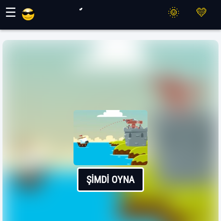
Maher Oyunları
☰
ŞIMDI OYNA