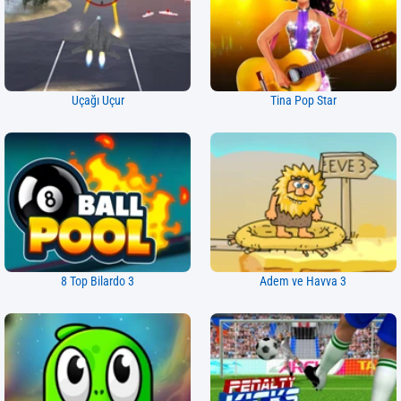
Uçağı Uçur
Tina Pop Star
8 Top Bilardo 3
Adem ve Havva 3