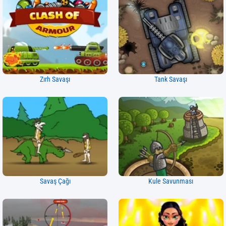
Zırh Savaşı
Tank Savaşı
Savaş Çağı
Kule Savunması