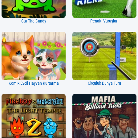
Cut The Candy
Penaltı Vuruşları
Komik Evcil Hayvan Kurtarma
Okçuluk Dünya Turu