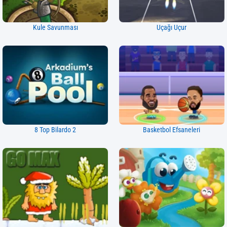
Kule Savunması
Uçağı Uçur
8 Top Bilardo 2
Basketbol Efsaneleri