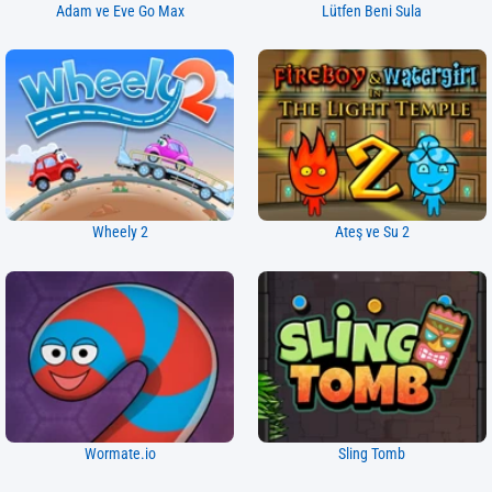
Adam ve Eve Go Max
Lütfen Beni Sula
Wheely 2
Ateş ve Su 2
Wormate.io
Sling Tomb