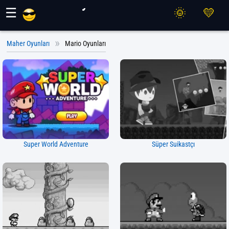
Maher Oyunları
☰
Maher Oyunları
Mario Oyunları
Super World Adventure
Süper Suikastçı