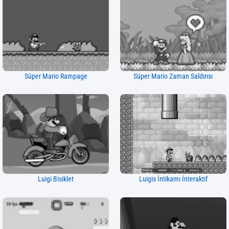
Süper Mario Rampage
Süper Mario Zaman Saldırısı
Luigi Bisiklet
Luigis İntikamı İnteraktif