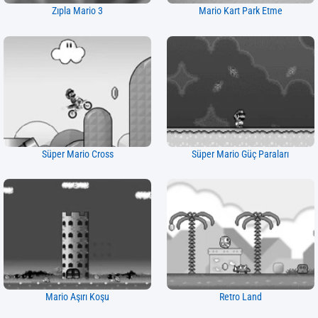
Zıpla Mario 3
Mario Kart Park Etme
Süper Mario Cross
Süper Mario Güç Paraları
Mario Aşırı Koşu
Retro Land