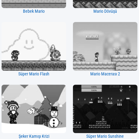
Bebek Mario
Mario Dövüşü
Süper Mario Flash
Mario Macerası 2
Şeker Kamışı Krizi
Süper Mario Sunshine