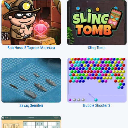
Bob Hırsız 5 Tapınak Macerası
Sling Tomb
Savaş Gemileri
Bubble Shooter 3