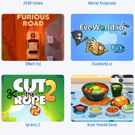
2048 Ustası
Mezar Koşucusu
Öfkeli Yol
EvoWorld.io
İpi Kes 2
Kore Yemek Dersi