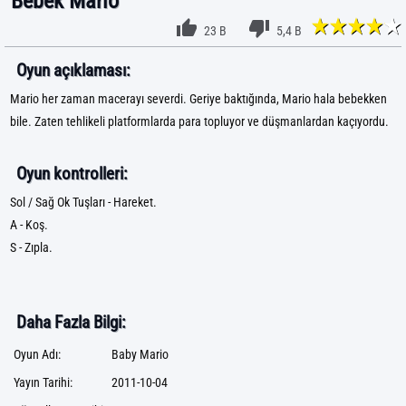
Bebek Mario
23 B
5,4 B
Oyun açıklaması:
Mario her zaman macerayı severdi. Geriye baktığında, Mario hala bebekken
bile. Zaten tehlikeli platformlarda para topluyor ve düşmanlardan kaçıyordu.
Oyun kontrolleri:
Sol / Sağ Ok Tuşları - Hareket.
A - Koş.
S - Zıpla.
Daha Fazla Bilgi:
Oyun Adı:
Baby Mario
Yayın Tarihi:
2011-10-04