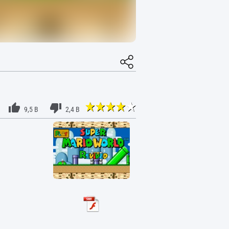
9,5 B
2,4 B