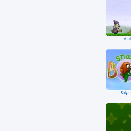
Mutl
Salya