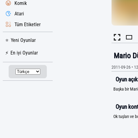
Komik
Atari
Tüm Etiketler
Yeni Oyunlar
En iyi Oyunlar
Mario D
2011-09-26
•
12
Oyun açık
Başka bir Mari
Oyun kontr
Ok tuşları ve b