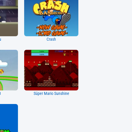
u
Crash
3
Süper Mario Sunshine