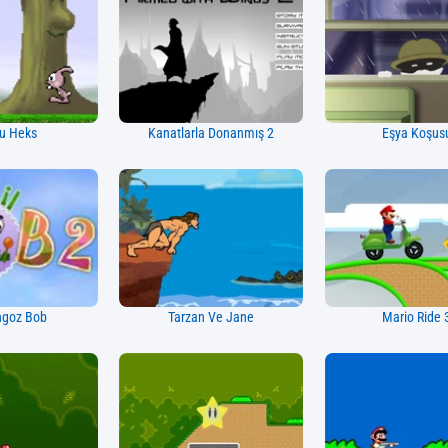
u Heks
Kanatlarla Donanmış 2
Eşya Koşus
ngoz Bob
Tarzan Ve Jane
Mario Ride 