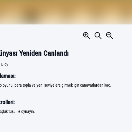
ünyası Yeniden Canlandı
 B
oy
laması:
o oyunu, para topla ve yeni seviyelere girmek için canavarlardan kaç.
olleri:
oşluk tuşu ile oynayın.