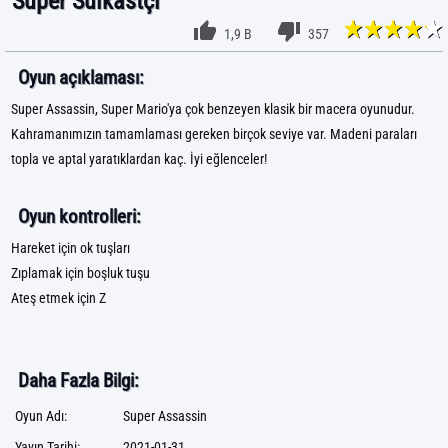
Süper Suikastçı
1,9 B
357
Oyun açıklaması:
Super Assassin, Super Mario'ya çok benzeyen klasik bir macera oyunudur.
Kahramanımızın tamamlaması gereken birçok seviye var. Madeni paraları
topla ve aptal yaratıklardan kaç. İyi eğlenceler!
Oyun kontrolleri:
Hareket için ok tuşları
Zıplamak için boşluk tuşu
Ateş etmek için Z
Daha Fazla Bilgi:
Oyun Adı:
Super Assassin
Yayın Tarihi:
2021-01-31