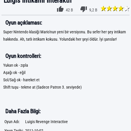
Luigis İntikamı İnteraktif
42 B
9,2 B
Oyun açıklaması:
Super Nintendo klasiği Mario'nun yeni bir versiyonu. Bu sefer her şey intikam
hakkında. Ah, tatlı intikam kokusu. Yolundaki her şeyi öldür. İyi şanslar!
Oyun kontrolleri:
Yukarı ok - zıpla
Aşağı ok - eğil
Sol/Sağ ok - hareket et
Shift tuşu - tekme at (Sadece Patron 3. seviyede)
Daha Fazla Bilgi:
Oyun Adı:
Luigis Revenge Interactive
Yayın Tarihi:
2011-10-02