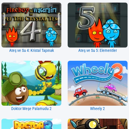
Ateş ve Su 4: Kristal Tapınak
Ateş ve Su 5: Elementler
Doktor Meşe Palamudu 2
Wheely 2