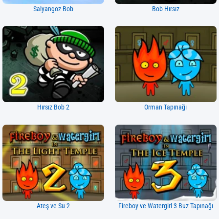
Salyangoz Bob
Bob Hırsız
Hırsız Bob 2
Orman Tapınağı
Ateş ve Su 2
Fireboy ve Watergirl 3 Buz Tapınağı