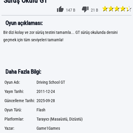
Sürüş Okulu GT
147 B
21 B
Oyun açıklaması:
Bir dizi kolay ve zor sürüş testini tamamla... GT sürüş okulunda dersini
geçmek için tüm seviyeleri tamamla!
Daha Fazla Bilgi:
Oyun Adı:
Driving School GT
Yayın Tarihi:
2011-12-24
Güncelleme Tarihi:
2025-09-28
Oyun Türü:
Flash
Platformlar:
Tarayıcı (Masaüstü, Dizüstü)
Yazar:
Game1Games