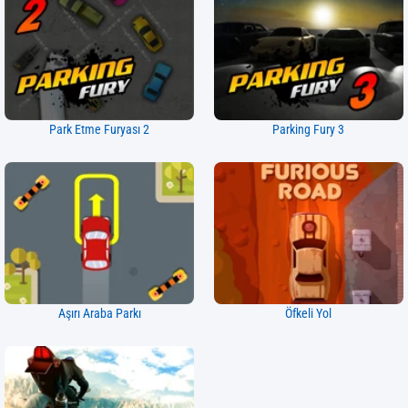
Park Etme Furyası 2
Parking Fury 3
Aşırı Araba Parkı
Öfkeli Yol