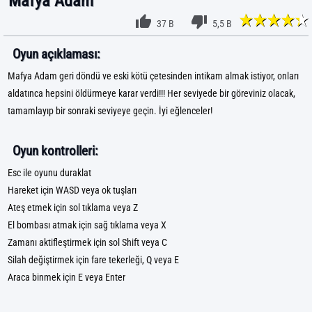
Mafya Adam
37 B
5,5 B
Oyun açıklaması:
Mafya Adam geri döndü ve eski kötü çetesinden intikam almak istiyor, onları
aldatınca hepsini öldürmeye karar verdi!!! Her seviyede bir göreviniz olacak,
tamamlayıp bir sonraki seviyeye geçin. İyi eğlenceler!
Oyun kontrolleri:
Esc ile oyunu duraklat
Hareket için WASD veya ok tuşları
Ateş etmek için sol tıklama veya Z
El bombası atmak için sağ tıklama veya X
Zamanı aktifleştirmek için sol Shift veya C
Silah değiştirmek için fare tekerleği, Q veya E
Araca binmek için E veya Enter