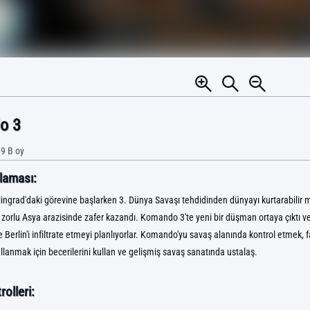
o 3
9 B
oy
laması:
ngrad'daki görevine başlarken 3. Dünya Savaşı tehdidinden dünyayı kurtarabilir
orlu Asya arazisinde zafer kazandı. Komando 3'te yeni bir düşman ortaya çıktı ve
erlin'i infiltrate etmeyi planlıyorlar. Komando'yu savaş alanında kontrol etmek, far
llanmak için becerilerini kullan ve gelişmiş savaş sanatında ustalaş.
olleri: