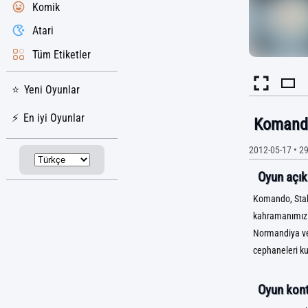
Komik
Atari
Tüm Etiketler
Yeni Oyunlar
En iyi Oyunlar
Komand
2012-05-17
•
29
Oyun açık
Komando, Stali
kahramanımız z
Normandiya ve B
cephaneleri ku
Oyun kontr