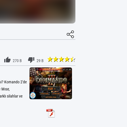
270 B
29 B
 mi? Komando 2'de
 Mısır,
klı silahlar ve