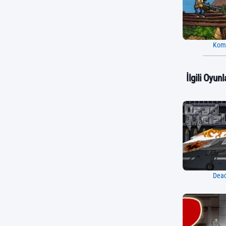
Kom
İlgili Oyunl
Dead