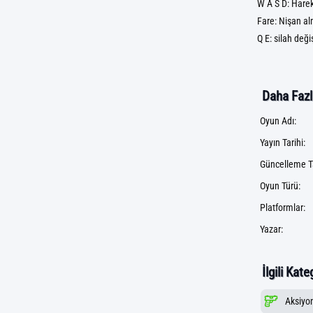
W A S D: Hare
Fare: Nişan al
Q E: silah değiş
Daha Fazla
Oyun Adı:
Yayın Tarihi:
Güncelleme Ta
Oyun Türü:
Platformlar:
Yazar:
İlgili Kate
Aksiyo