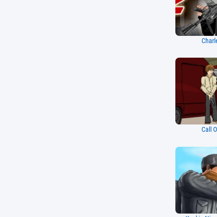
Charl
Call 