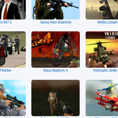
es 007 2
Savaş Alanı Nişancısı
Mafya Çatışm
Of Bieber
Mass Mayhem 4
Helicopter Strike