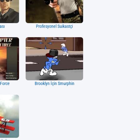
ası
Profesyonel Suikastçi
 Force
Brooklyn İçin Smurphin