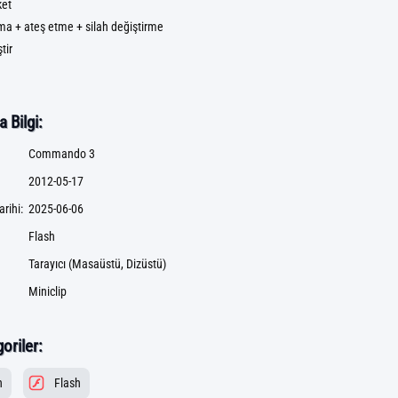
ket
ma + ateş etme + silah değiştirme
tir
 Bilgi:
Commando 3
2012-05-17
rihi:
2025-06-06
Flash
Tarayıcı (Masaüstü, Dizüstü)
Miniclip
goriler:
n
Flash