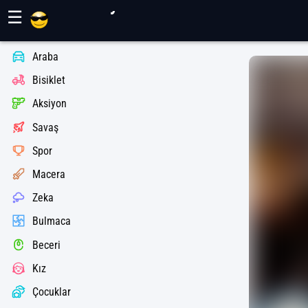
Maher Oyunları
☰
Araba
Bisiklet
Aksiyon
Savaş
Spor
Macera
Zeka
Bulmaca
Beceri
Kız
Çocuklar