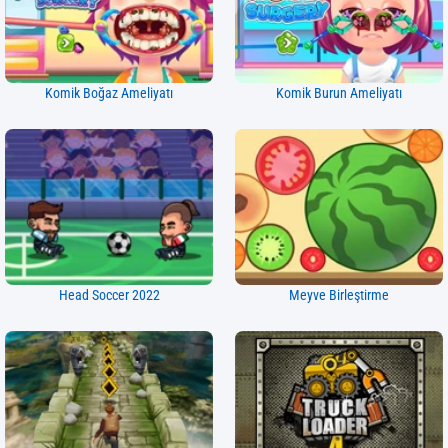
Komik Boğaz Ameliyatı
Komik Burun Ameliyatı
Head Soccer 2022
Meyve Birleştirme