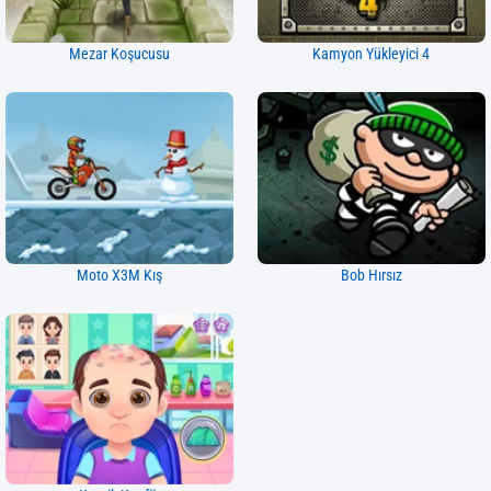
Mezar Koşucusu
Kamyon Yükleyici 4
Moto X3M Kış
Bob Hırsız