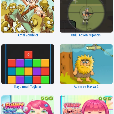
Aptal Zombiler
Ordu Keskin Nişancısı
Kaydırmalı Tuğlalar
Adem ve Havva 2