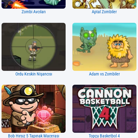
Zombi Avcıları
Aptal Zombiler
Ordu Keskin Nişancısı
Adam vs Zombiler
Bob Hırsız 5 Tapınak Macerası
Topçu Basketbol 4