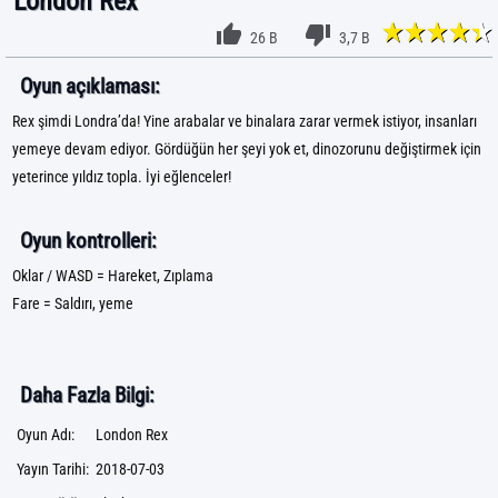
London Rex
26 B
3,7 B
Oyun açıklaması:
Rex şimdi Londra’da! Yine arabalar ve binalara zarar vermek istiyor, insanları
yemeye devam ediyor. Gördüğün her şeyi yok et, dinozorunu değiştirmek için
yeterince yıldız topla. İyi eğlenceler!
Oyun kontrolleri:
Oklar / WASD = Hareket, Zıplama
Fare = Saldırı, yeme
Daha Fazla Bilgi:
Oyun Adı:
London Rex
Yayın Tarihi:
2018-07-03