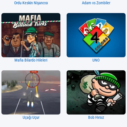
Ordu Keskin Nişancısı
Adam vs Zombiler
Mafia Bilardo Hileleri
UNO
Uçağı Uçur
Bob Hırsız