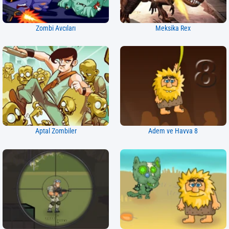
Zombi Avcıları
Meksika Rex
Aptal Zombiler
Adem ve Havva 8