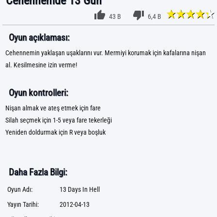
Cehennemde 13 Gün
43 B
6,4 B
Oyun açıklaması:
Cehennemin yaklaşan uşaklarını vur. Mermiyi korumak için kafalarına nişan
al. Kesilmesine izin verme!
Oyun kontrolleri:
Nişan almak ve ateş etmek için fare
Silah seçmek için 1-5 veya fare tekerleği
Yeniden doldurmak için R veya boşluk
Daha Fazla Bilgi:
Oyun Adı:
13 Days In Hell
Yayın Tarihi:
2012-04-13