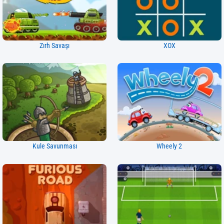
Zırh Savaşı
XOX
Kule Savunması
Wheely 2