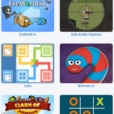
EvoWorld.io
Ordu Keskin Nişancısı
Ludo
Wormate.io