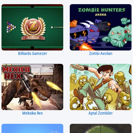
Billiards Gamezer
Zombi Avcıları
Meksika Rex
Aptal Zombiler