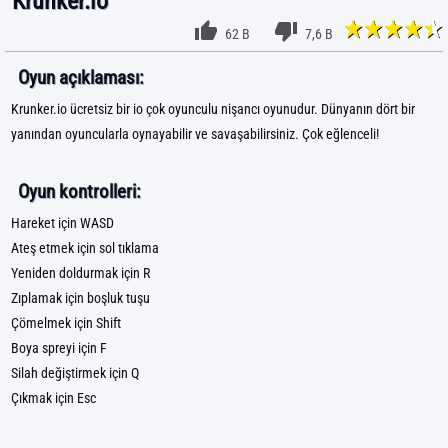
Krunker.io
62 B
7,6 B
Oyun açıklaması:
Krunker.io ücretsiz bir io çok oyunculu nişancı oyunudur. Dünyanın dört bir
yanından oyuncularla oynayabilir ve savaşabilirsiniz. Çok eğlenceli!
Oyun kontrolleri:
Hareket için WASD
Ateş etmek için sol tıklama
Yeniden doldurmak için R
Zıplamak için boşluk tuşu
Çömelmek için Shift
Boya spreyi için F
Silah değiştirmek için Q
Çıkmak için Esc