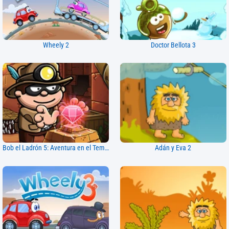
Wheely 2
Doctor Bellota 3
Bob el Ladrón 5: Aventura en el Templo
Adán y Eva 2