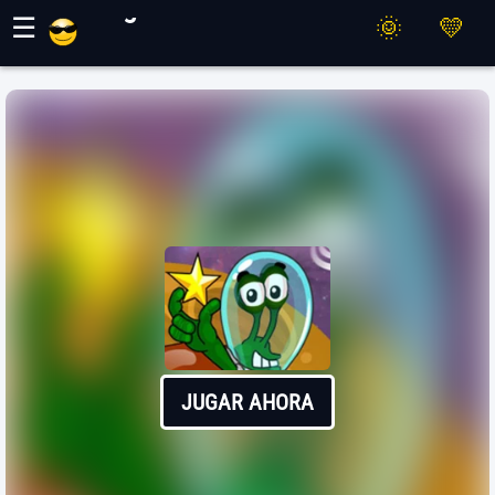
Juegos Maher
☰
JUGAR AHORA