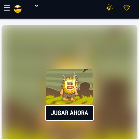
Juegos Maher
☰
JUGAR AHORA