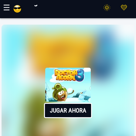
Juegos Maher
☰
JUGAR AHORA