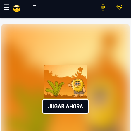
Juegos Maher
☰
JUGAR AHORA