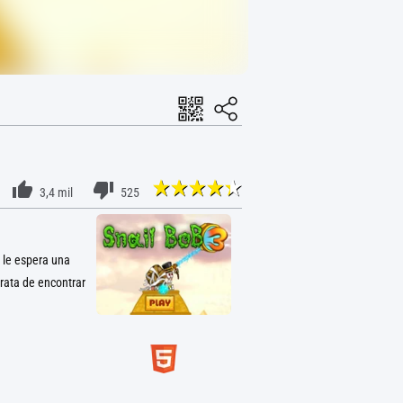
3,4 mil
525
 le espera una
rata de encontrar