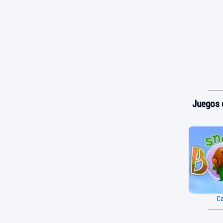
Juegos d
Ca