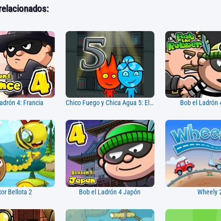
relacionados:
adrón 4: Francia
Chico Fuego y Chica Agua 5: Elementos
Bob el Ladrón 
or Bellota 2
Bob el Ladrón 4 Japón
Wheely 