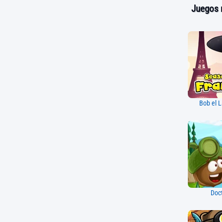
Juegos 
Bob el L
Doct