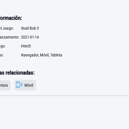
formación:
l Juego:
Snail Bob 3
lanzamiento:
2021-01-14
ego:
Html5
s:
Navegador, Móvil, Tableta
as relacionadas:
ntura
Móvil