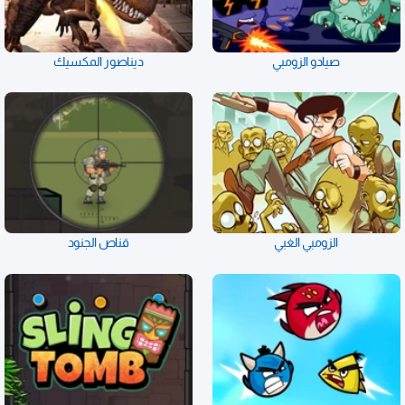
صيادو الزومبي
ديناصور المكسيك
الزومبي الغبي
قناص الجنود