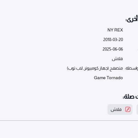
خرى:
NY REX
2018-03-20
2025-06-06
فلاش
واسطة:
متصفح (جهاز كومبيوتر, لاب توب)
Game Tornado
 صلة:
فلاش