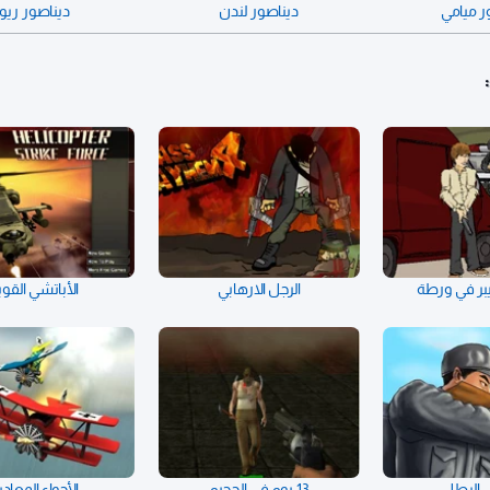
ر ميامي
ديناصور لندن
ديناصور ريو
بر في ورطة
الرجل الارهابي
الأباتشي القوي
 البطل
13 يوم في الجحيم
الأجواء المعادي