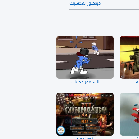
ديناصور المكسيك
ة
السنفور غضبان
ة
كوماندو 3