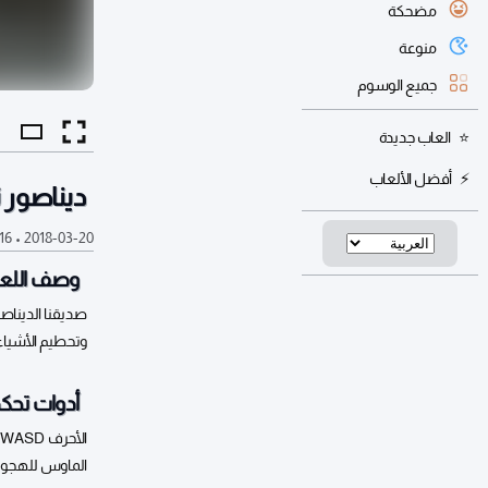
مضحكة
منوعة
جميع الوسوم
العاب جديدة
أفضل الألعاب
ديناصور 
2018-03-20
•
16 ألف
وصف اللعب
صديقنا الديناصو
وتحطيم الأشياء
أدوات تحكم
الأحرف WASD أو الاسهم للتحريك والقفز
الماوس للهجوم