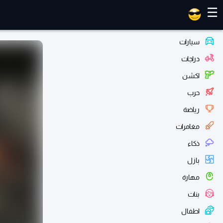
العاب ماهر
☰
سيارات
دراجات
اكشن
حرب
رياضة
مغامرات
ذكاء
بازل
مهارة
بنات
اطفال