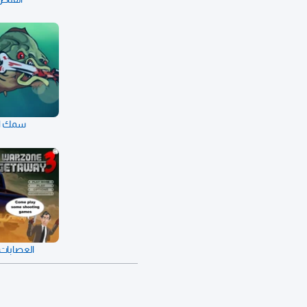
سمك الز
العصابات 