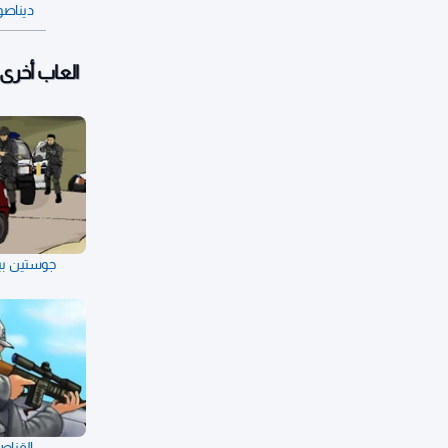
ديناصو
العاب أخرى:
جوستين بي
القناص