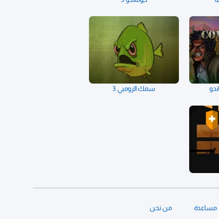
ندو
سمك الزومبي 3
مساعدة
من نحن