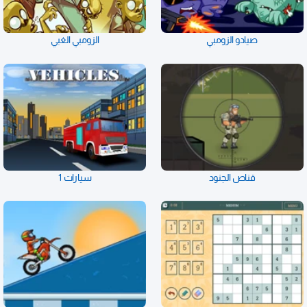
صيادو الزومبي
الزومبي الغبي
قناص الجنود
سيارات 1