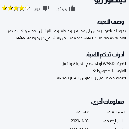
5.5 ألف
892
وصف اللعبة:
يعود الديناصور ريكس الى مدينة ريو ديجانيرو في البرازيل ليحطم وياكل ويدمر
المدينة كعادته. عليك التهام عدد معين من البشر في كل مرحلة لانهائها.
أدوات تحكم اللعبة:
الأحرف WASD أو الاسهم للتحريك والقفز
الماوس للهجوم والاكل
اضغط مطولا على زر الماوس اليسار لنفث النار
معلومات أخرى:
اسم اللعبة:
Rio Rex
تاريخ الإضافة:
2020-11-05