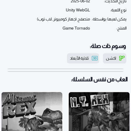
تاريخ التحديث:
2025-06-02
نوع اللعبة:
Unity WebGL
يمكن لعبها بواسطة:
متصفح (جهاز كومبيوتر, لاب توب)
المنتج:
Game Tornado
وسوم ذات صلة:
اكشن
ثلاثية الأبعاد
العاب من نفس السلسلة: