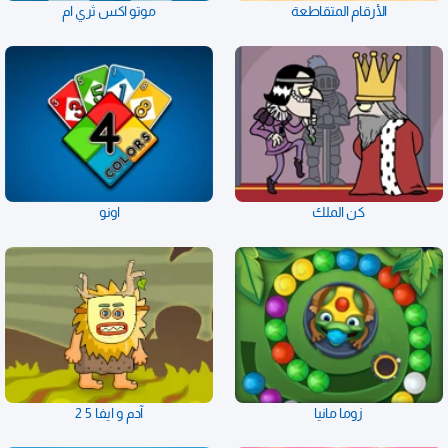
الأرقام المتقاطعة
موتو اكس ثري ام
كن الملك
اونو
زوما مانيا
آدم و ايفا 5 2