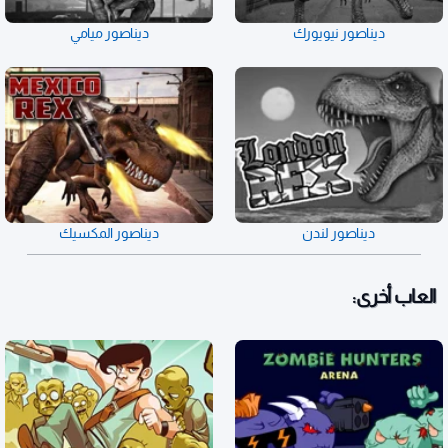
ديناصور نيويورك
ديناصور ميامي
ديناصور لندن
ديناصور المكسيك
العاب أخرى: