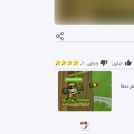
47 ألف
9.9 ألف
ح. حظاً