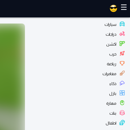
العاب ماهر
☰
سيارات
دراجات
اكشن
حرب
رياضة
مغامرات
ذكاء
بازل
مهارة
بنات
اطفال