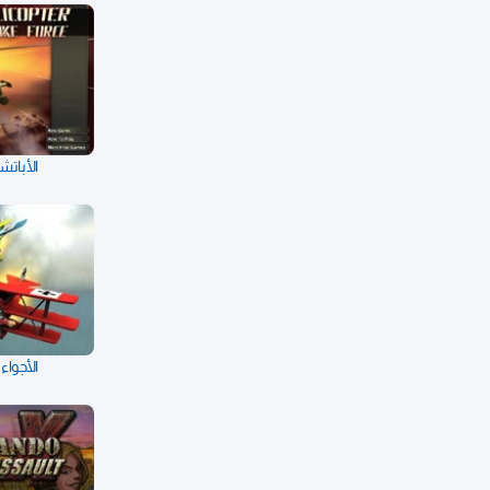
الأباتش
الأجواء