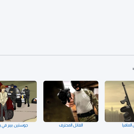
لمافيا
القاتل المحترف
جوستين بيبر في 