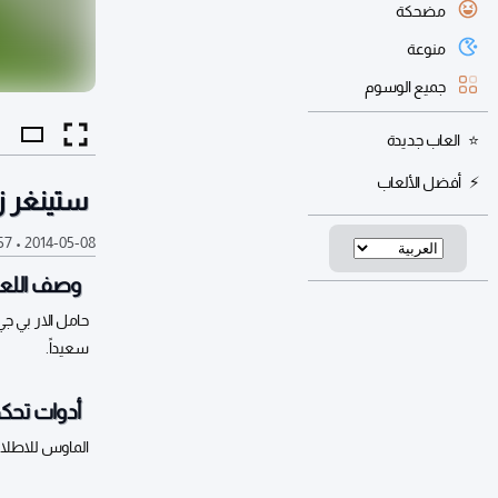
مضحكة
منوعة
جميع الوسوم
العاب جديدة
أفضل الألعاب
ستينغر ز
2014-05-08
•
57 أل
وصف اللعب
حامل الار بي جي
سعيداً.
أدوات تحكم
الماوس للاطلاق