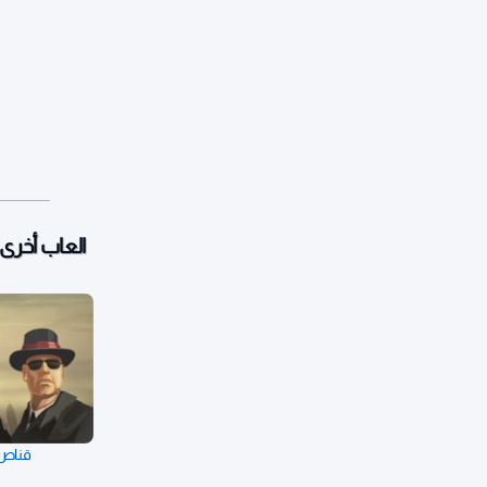
العاب أخرى:
قناص ا