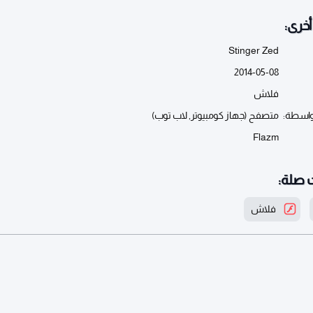
خرى:
Stinger Zed
2014-05-08
فلاش
واسطة:
متصفح (جهاز كومبيوتر, لاب توب)
Flazm
 صلة:
فلاش