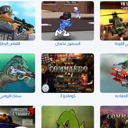
ي القوية
السنفور غضبان
القناص البط
 المعادية
كوماندو 3
سمك الزومبي 2