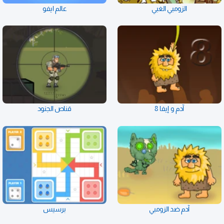
الزومبي الغبي
عالم ايفو
آدم و إيفا 8
قناص الجنود
آدم ضد الزومبي
برسيس