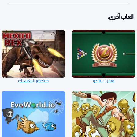
العاب أخرى:
قيمزر بلياردو
ديناصور المكسيك