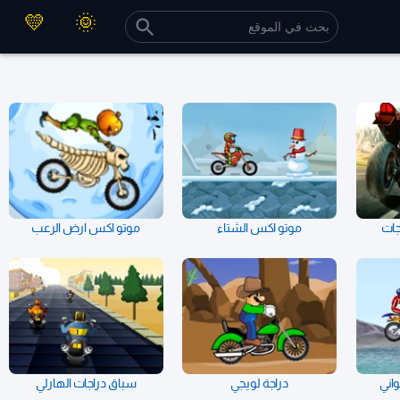
جات
موتو اكس الشتاء
موتو اكس ارض الرعب
واني
دراجة لويجي
سباق دراجات الهارلي