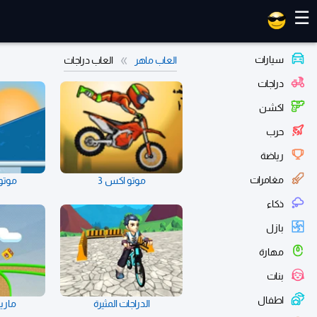
العاب ماهر
☰
سيارات
العاب ماهر
العاب دراجات
دراجات
اكشن
حرب
رياضة
مغامرات
موتو اكس 3
موتو
ذكاء
بازل
مهارة
بنات
اطفال
الدراجات المثيرة
ماريو