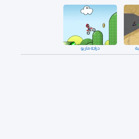
بة
دراجة ماريو