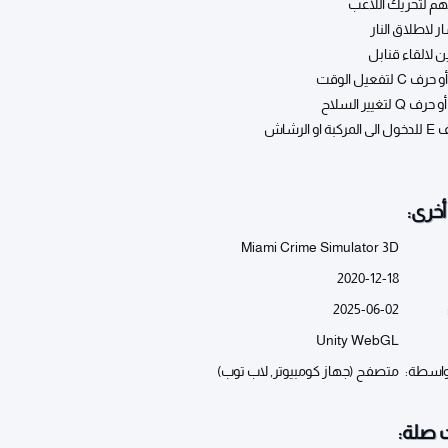
ر لاطلاق النار
ن لالقاء قنابل
غيير السلاح
خرى:
Miami Crime Simulator 3D
2020-12-18
2025-06-02
Unity WebGL
واسطة:
متصفح (جهاز كومبيوتر, لاب توب)
 صلة: