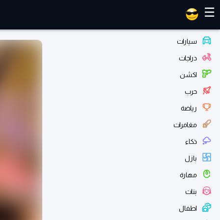
العاب ماهر
☰
سيارات
دراجات
اكشن
حرب
رياضة
مغامرات
ذكاء
بازل
مهارة
بنات
اطفال