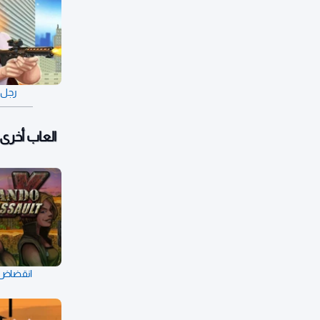
رجل ا
العاب أخرى:
انقضاض ا