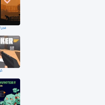
فجر ا
كر