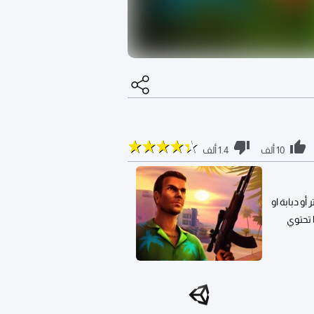
10 ألف
1.4 ألف
و دبابة او
 تحتوي