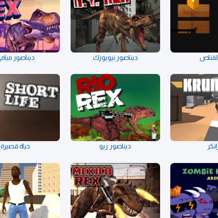
لقناص
ديناصور نيويورك
ديناصور ميام
انكر
ديناصور ريو
حياة قصيرة