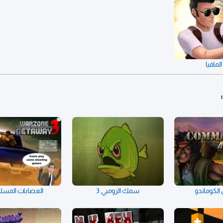
لمافيا
لكوماندو
سمك الزومبي 3
العصابات المسلح