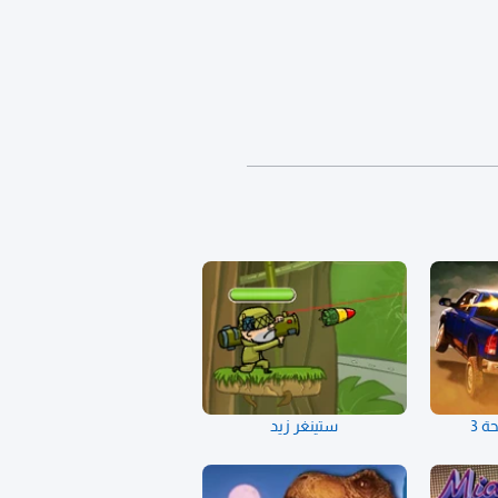
ة 3
ستينغر زيد