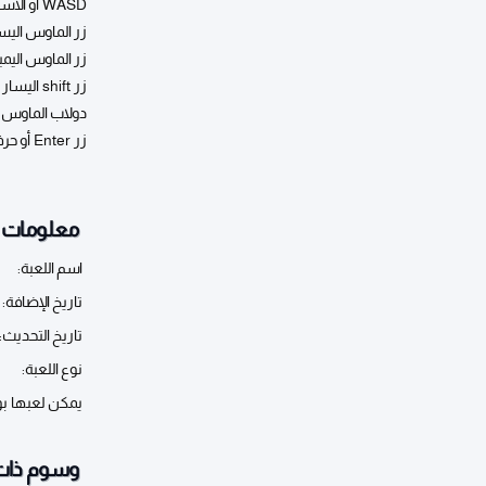
WASD أو الأسهم لتحريك اللاعب
زر الماوس اليسا
زر الماوس اليمي
زر shift اليسار أو حرف C لتفعيل الوقت
دولاب الماوس أو حرف Q لت
زر Enter أو حرف E للدخول الى المركبة او الرشاش
معلومات أ
اسم اللعبة:
تاريخ الإضافة:
تاريخ التحديث:
نوع اللعبة:
يمكن لعبها ب
وسوم ذات