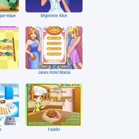
que-nique
Mignonne Alice
Janes Hotel Mania
e
Falafel