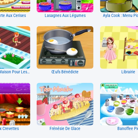
arte Aux Cerises
Lasagnes Aux Légumes
Ayla Cook : Menu Pi
Décoration De Maison Pour Les Vacances D'été De Tessa
Œufs Bénédicte
Librairie
x Crevettes
Frénésie De Glace
Banoffee Pi