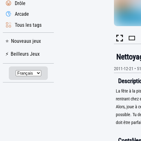
Drôle
Arcade
Tous les tags
Nouveaux jeux
Beilleurs Jeux
Nettoyag
2011-12-21
•
51
Descriptio
La fête à la pi
rentrant chez e
Alors, joue à 
possible. Tu d
doit être parfa
Contrôles