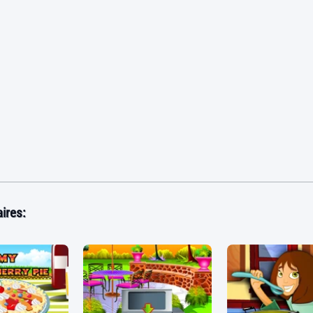
ires: