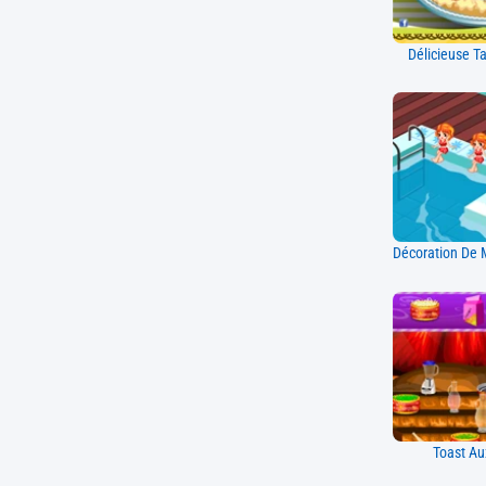
Délicieuse T
Toast Au