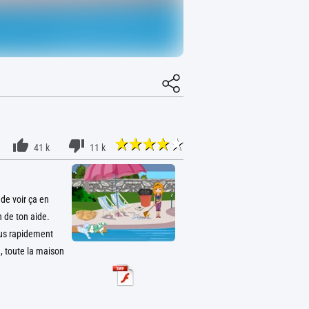
41 k
11 k
 de voir ça en
n de ton aide.
plus rapidement
n, toute la maison