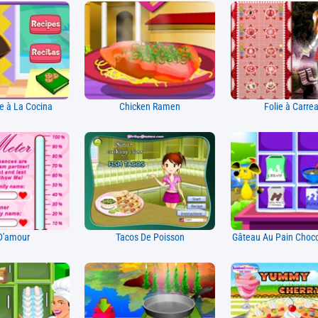
e à La Cocina
Chicken Ramen
Folie à Carre
D'amour
Tacos De Poisson
Gâteau Au Pain Choco