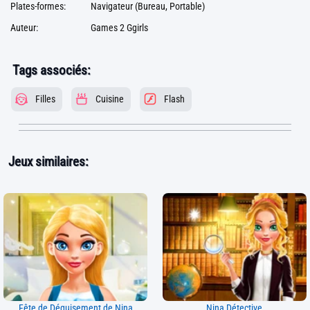
Plates-formes:
Navigateur (Bureau, Portable)
Auteur:
Games 2 Ggirls
Tags associés:
Filles
Cuisine
Flash
Jeux similaires:
Fête de Déguisement de Nina
Nina Détective