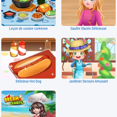
Leçon de cuisine coréenne
Gaufre Glacée Délicieuse
Délicieux Hot Dog
Jardinier Secours Amusant