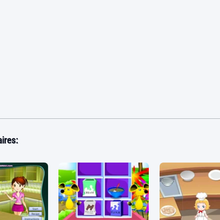
ires: