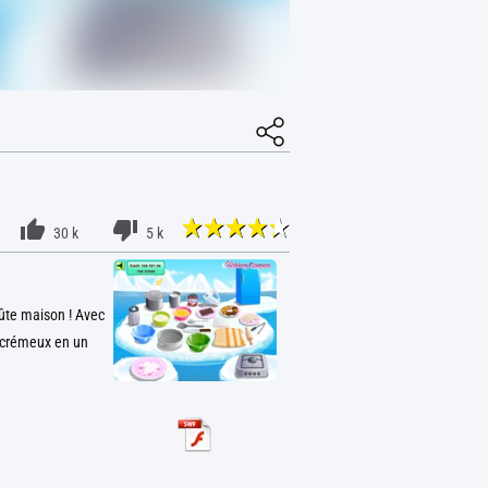
30 k
5 k
oûte maison ! Avec
 crémeux en un