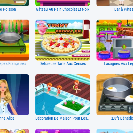
e Poisson
Gâteau Au Pain Chocolat Et Noix
Bar à Pâte
êpes Françaises
Délicieuse Tarte Aux Cerises
Lasagnes Aux L
ne Alice
Décoration De Maison Pour Les Vacances D'été De Tessa
Œufs Bénédi