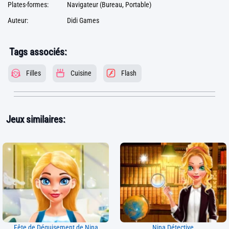
Plates-formes:
Navigateur (Bureau, Portable)
Auteur:
Didi Games
Tags associés:
Filles
Cuisine
Flash
Jeux similaires:
Fête de Déguisement de Nina
Nina Détective