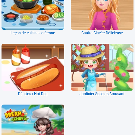
Leçon de cuisine coréenne
Gaufre Glacée Délicieuse
Délicieux Hot Dog
Jardinier Secours Amusant