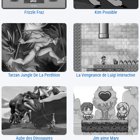
Frizzle Fraz
Kim Possible
Tarzan Jungle De La Perdition
La Vengeance de Luigi Interactive
Aube des Dinosaures
Jim aime Mary