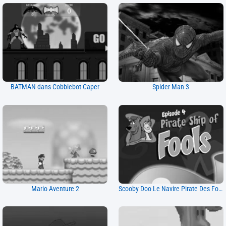
BATMAN dans Cobblebot Caper
Spider Man 3
Mario Aventure 2
Scooby Doo Le Navire Pirate Des Fous