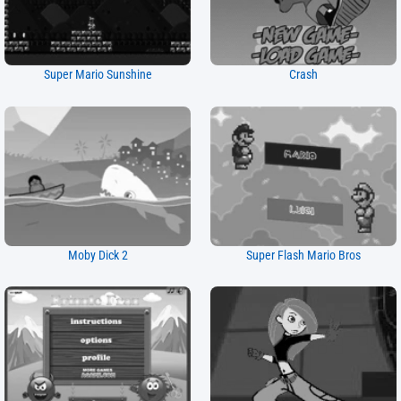
Super Mario Sunshine
Crash
Moby Dick 2
Super Flash Mario Bros