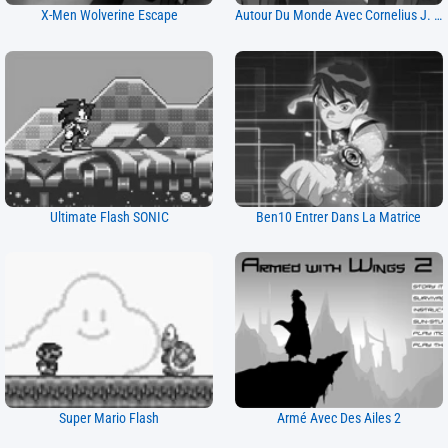
X-Men Wolverine Escape
Autour Du Monde Avec Cornelius J. Expedieus
Ultimate Flash SONIC
Ben10 Entrer Dans La Matrice
Super Mario Flash
Armé Avec Des Ailes 2