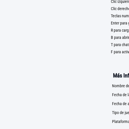
Clic izquie
Clic derec
Teclas numé
Enter para 
R para carg
B para abr
T para chat
F para acti
Más In
Nombre de
Fecha de 
Fecha de a
Tipo de ju
Plataforma