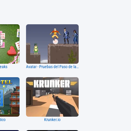
peaks
Avatar - Pruebas del Paso de la Serpiente
tico
Krunker.io