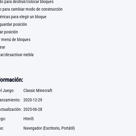
rdo para destruir/colocar bloques
ho para cambiar modo de construcción
ricas para elegir un bloque
guardar posición
ar posición
ir menú de bloques
ear
var/desactivar niebla
formación:
l Juego:
Classic Minecraft
lanzamiento:
2020-12-29
ctualización:
2025-06-28
ego:
Html5
s:
Navegador (Escritorio, Portátil)