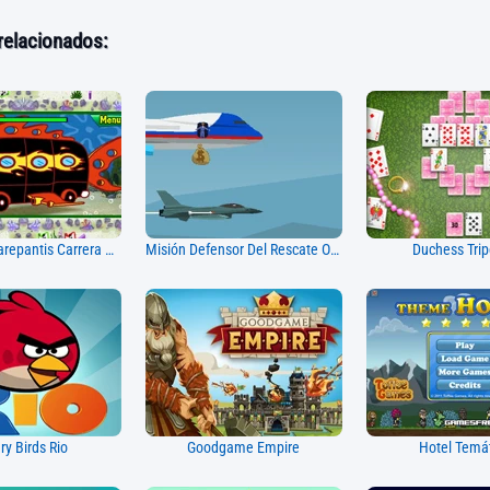
relacionados:
Atlantis Squarepantis Carrera De Autobús
Misión Defensor Del Rescate Obama
Duchess Tri
ry Birds Rio
Goodgame Empire
Hotel Temá