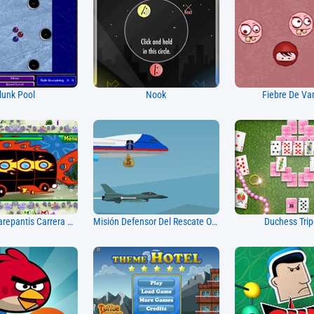
lunk Pool
Nook
Fiebre De Va
Atlantis Squarepantis Carrera De Autobús
Misión Defensor Del Rescate Obama
Duchess Tri