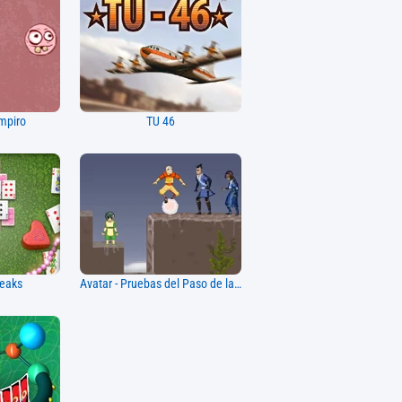
mpiro
TU 46
peaks
Avatar - Pruebas del Paso de la Serpiente