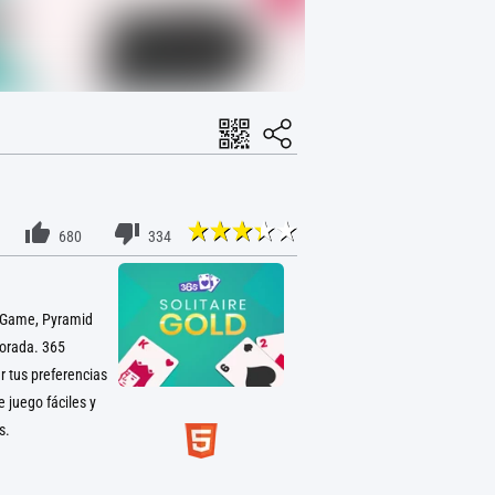
680
334
's Game, Pyramid
porada. 365
r tus preferencias
 juego fáciles y
s.