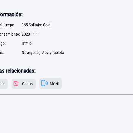
formación:
l Juego:
365 Solitaire Gold
lanzamiento:
2020-11-11
ego:
Html5
s:
Navegador, Móvil, Tableta
as relacionadas:
ade
Cartas
Móvil