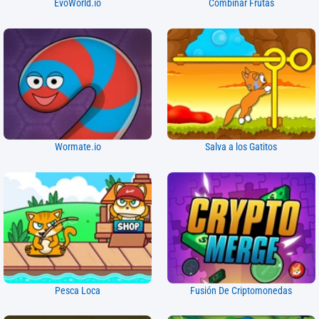
EvoWorld.io
Combinar Frutas
Wormate.io
Salva a los Gatitos
Pesca Loca
Fusión De Criptomonedas