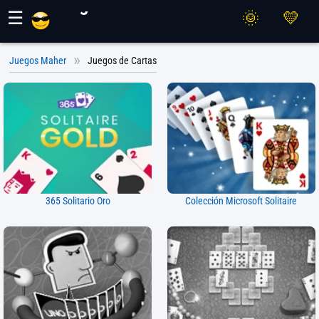
Juegos Maher
☰
Juegos Maher
Juegos de Cartas
365 Solitario Oro
Colección Microsoft Solitaire