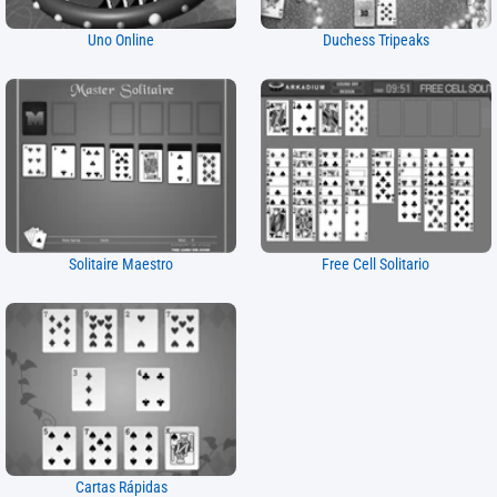
Uno Online
Duchess Tripeaks
Solitaire Maestro
Free Cell Solitario
Cartas Rápidas