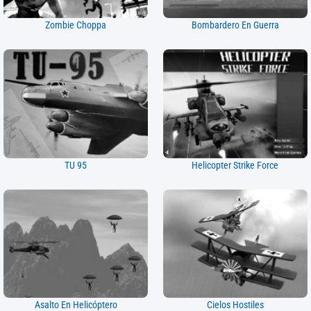
Zombie Choppa
Bombardero En Guerra
TU 95
Helicopter Strike Force
Asalto En Helicóptero
Cielos Hostiles