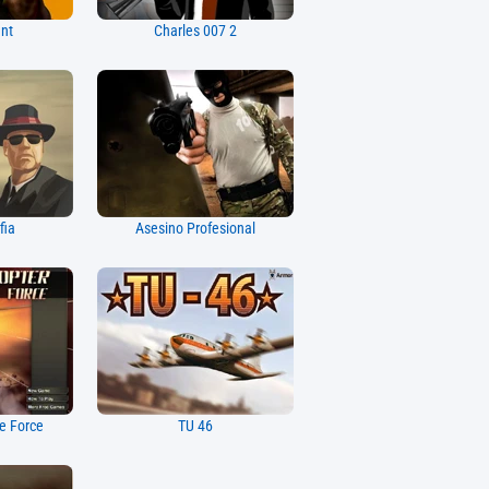
nt
Charles 007 2
fia
Asesino Profesional
ke Force
TU 46