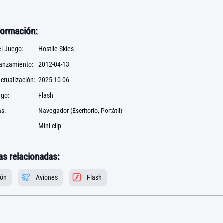
formación:
l Juego:
Hostile Skies
lanzamiento:
2012-04-13
ctualización:
2025-10-06
ego:
Flash
s:
Navegador (Escritorio, Portátil)
Mini clip
as relacionadas:
ión
Aviones
Flash