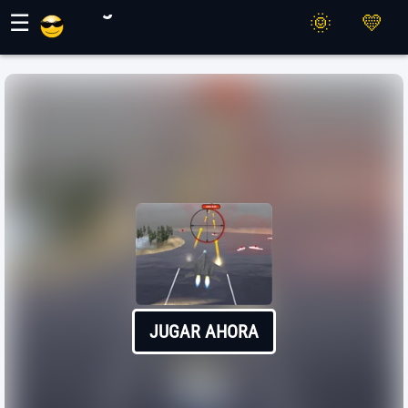
Juegos Maher
☰
JUGAR AHORA