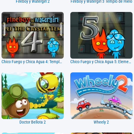
Fireboy y Watergirl 2
Fireboy y Watergirl 3 Templo de Hielo
Chico Fuego y Chica Agua 4: Templo de Cristal
Chico Fuego y Chica Agua 5: Elementos
Doctor Bellota 2
Wheely 2